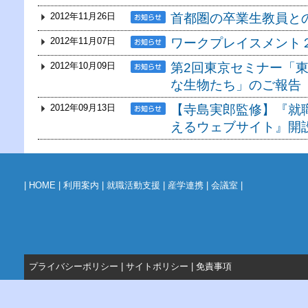
2012年11月26日
首都圏の卒業生教員と
2012年11月07日
ワークプレイスメント
2012年10月09日
第2回東京セミナー「
な生物たち」のご報告
2012年09月13日
【寺島実郎監修】『就
えるウェブサイト』開
|
HOME
|
利用案内
|
就職活動支援
|
産学連携
|
会議室
|
プライバシーポリシー
|
サイトポリシー
|
免責事項