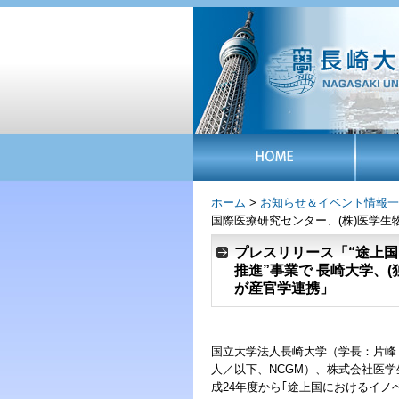
ホーム
>
お知らせ＆イベント情報一
国際医療研究センター、(株)医学生
プレスリリース「“途上
推進”事業で 長崎大学、
が産官学連携」
国立大学法人長崎大学（学長：片峰
人／以下、NCGM）、株式会社医学
成24年度から｢途上国におけるイ