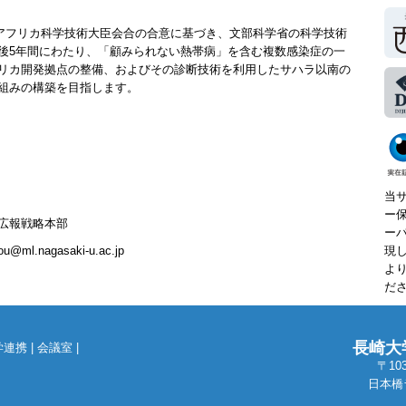
本アフリカ科学技術大臣会合の合意に基づき、文部科学省の科学技術
後5年間にわたり、「顧みられない熱帯病」を含む複数感染症の一
リカ開発拠点の整備、およびその診断技術を利用したサハラ以南の
組みの構築を目指します。
当
ー
広報戦略本部
ー
@ml.nagasaki-u.ac.jp
現
よ
だ
長崎大
学連携
|
会議室
|
〒10
日本橋