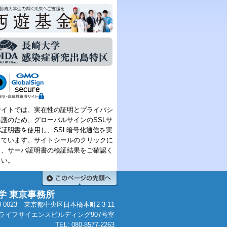
サイトでは、実在性の証明とプライバシ
保護のため、グローバルサインのSSLサ
バ証明書を使用し、SSL暗号化通信を実
しています。サイトシールのクリックに
り、サーバ証明書の検証結果をご確認く
さい。
学 東京事務所
3-0023 東京都中央区日本橋本町2-3-11
ライフサイエンスビルディング907号室
TEL:
080-8577-2263