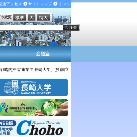
交通アクセス
サイトマップ
リンク
略的推進”事業で 長崎大学、(独)国立