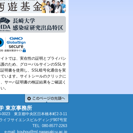
サイトでは、実在性の証明とプライバシ
保護のため、グローバルサインのSSLサ
バ証明書を使用し、SSL暗号化通信を実
しています。サイトシールのクリックに
り、サーバ証明書の検証結果をご確認く
さい。
学 東京事務所
3-0023 東京都中央区日本橋本町2-3-11
ライフサイエンスビルディング907号室
TEL:
080-8577-2263
e-mail: kouhou@ml.nagasaki-u.ac.jp