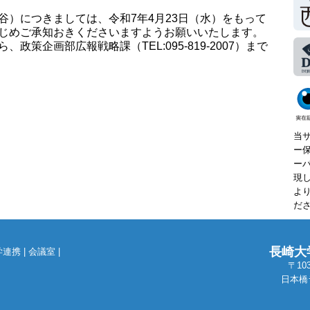
）につきましては、令和7年4月23日（水）をもって
じめご承知おきくださいますようお願いいたします。
策企画部広報戦略課（TEL:095-819-2007）まで
当
ー
ー
現
よ
だ
長崎大
学連携
|
会議室
|
〒10
日本橋