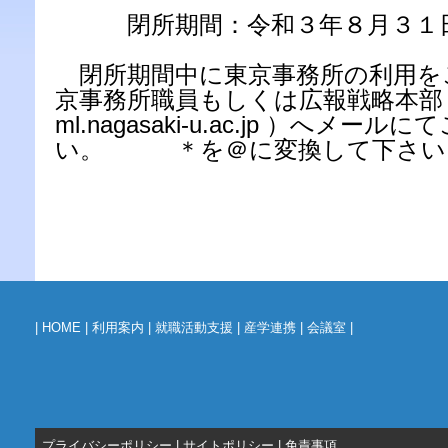
閉所期間：令和３年８月３１日
閉所期間中に東京事務所の利用を
京事務所職員もしくは広報戦略本部（ 
ml.nagasaki-u.ac.jp ）へメー
い。 ＊を＠に変換して下さい
|
HOME
|
利用案内
|
就職活動支援
|
産学連携
|
会議室
|
プライバシーポリシー
|
サイトポリシー
|
免責事項