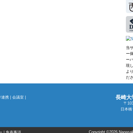
当
ー
ー
現
よ
だ
長崎大
学連携
|
会議室
|
〒10
日本橋
Copyright ©2026 Nagasaki
ー
|
免責事項