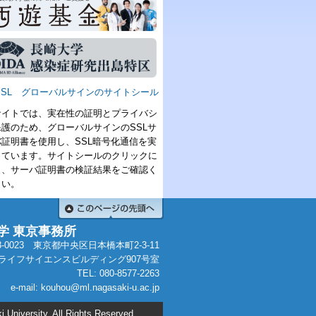
サイトでは、実在性の証明とプライバシ
保護のため、グローバルサインのSSLサ
バ証明書を使用し、SSL暗号化通信を実
しています。サイトシールのクリックに
り、サーバ証明書の検証結果をご確認く
さい。
学 東京事務所
3-0023 東京都中央区日本橋本町2-3-11
ライフサイエンスビルディング907号室
TEL:
080-8577-2263
e-mail: kouhou@ml.nagasaki-u.ac.jp
 University, All Rights Reserved.